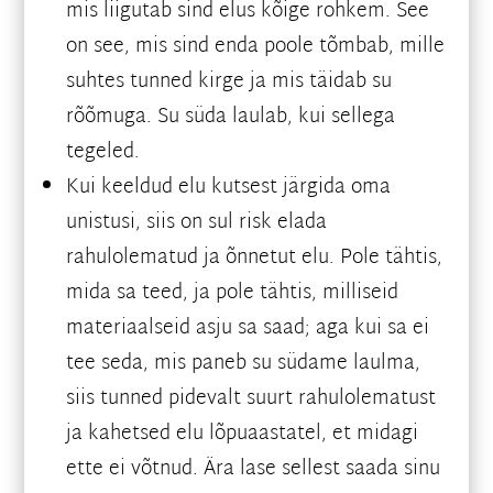
mis liigutab sind elus kõige rohkem. See
on see, mis sind enda poole tõmbab, mille
suhtes tunned kirge ja mis täidab su
rõõmuga. Su süda laulab, kui sellega
tegeled.
Kui keeldud elu kutsest järgida oma
unistusi, siis on sul risk elada
rahulolematud ja õnnetut elu. Pole tähtis,
mida sa teed, ja pole tähtis, milliseid
materiaalseid asju sa saad; aga kui sa ei
tee seda, mis paneb su südame laulma,
siis tunned pidevalt suurt rahulolematust
ja kahetsed elu lõpuaastatel, et midagi
ette ei võtnud. Ära lase sellest saada sinu