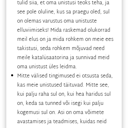
tulid siia, et oma unistusi teoks teha, ja
see pole oluline, kus sa praegu oled, sul
on olemas varustus oma unistuste
elluviimiseks! Mida raskemad olukorrad
meil elus on ja mida rohkem on meie ees
takistusi, seda rohkem mõjuvad need
meile katalüsaatorina ja sunnivad meid
oma unistust üles leidma.
Mitte välised tingimused ei otsusta seda,
kas meie unistused täituvad. Mitte see,
kui palju raha sul on, kui hea haridus sul
on, keda sa tunned või isegi kui palju
kogemusi sul on. Asi on oma võimete
avastamises ja teadmises, kuidas neid