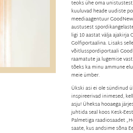
teoks ühe oma unistustest 
kuuluvad heade uudiste po
meediaagentuur GoodNews 
austusest spordikangelaste
ligi 10 aastat välja ajakirj
Golfiportaalina. Lisaks sel
võitlusspordiportaali Goo
raamatute ja lugemise vast
tõeks ka minu ammune eluu
meie ümber.
Ükski asi ei ole sündinud 
inspireerivad inimesed, ke
asju! Üheksa hooaega järjes
juhtida seal koos Kesk-Ees
Palmetiga raadiosaadet „He
saate, kus andsime sõna Ee