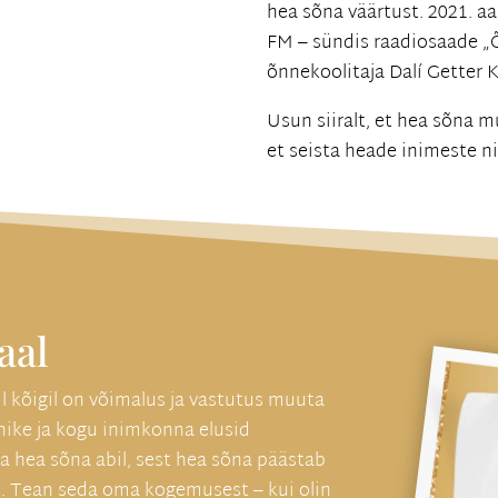
hea sõna väärtust. 2021. a
FM – sündis raadiosaade „
õnnekoolitaja Dalí Getter K
Usun siiralt, et hea sõna 
et seista heade inimeste n
aal
 kõigil on võimalus ja vastutus muuta
nike ja kogu inimkonna elusid
 hea sõna abil, sest hea sõna päästab
lt. Tean seda oma kogemusest – kui olin