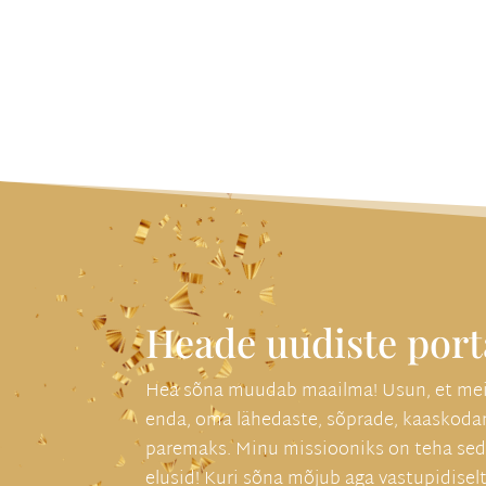
Heade uudiste port
Hea sõna muudab maailma! Usun, et meil
enda, oma lähedaste, sõprade, kaaskoda
paremaks. Minu missiooniks on teha seda
elusid! Kuri sõna mõjub aga vastupidise