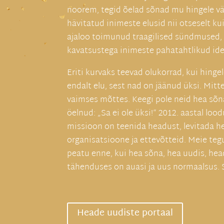
noorem, tegid õelad sõnad mu hingele vä
hävitatud inimeste elusid nii otseselt ku
ajaloo toimunud traagilised sündmused, 
kavatsustega inimeste pahatahtlikud id
Eriti kurvaks teevad olukorrad, kui hing
endalt elu, sest nad on jäänud üksi. Mitt
vaimses mõttes. Keegi pole neid hea sõn
öelnud: „Sa ei ole üksi!“ 2012. aastal l
missioon on teenida headust, levitada h
organisatsioone ja ettevõtteid. Meie te
peatu enne, kui hea sõna, hea uudis, he
tähenduses on auasi ja uus normaalsus. 
Heade uudiste portaal