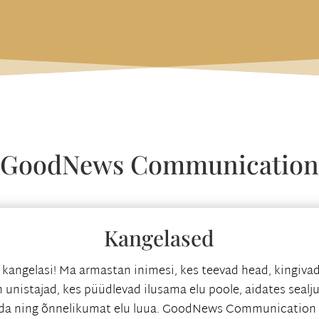
GoodNews Communication
Kangelased
 kangelasi! Ma armastan inimesi, kes teevad head, kingiva
n unistajad, kes püüdlevad ilusama elu poole, aidates sealju
da ning õnnelikumat elu luua. GoodNews Communication 