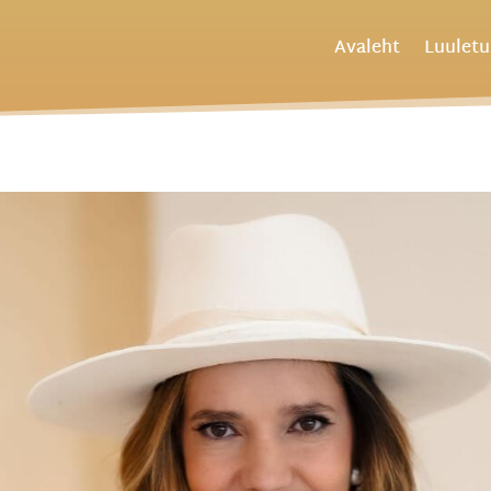
Avaleht
Luulet