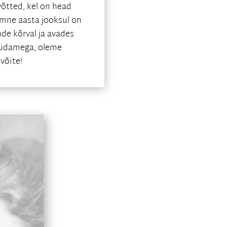
õtted, kel on head
mne aasta jooksul on
de kõrval ja avades
südamega, oleme
võite!