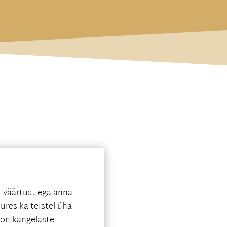
d väärtust ega anna
ures ka teistel üha
on kangelaste