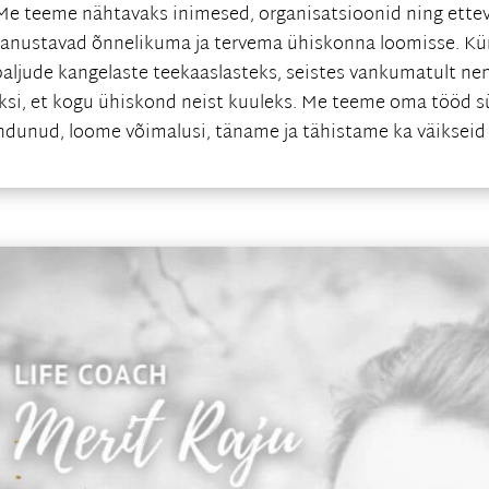
e teeme nähtavaks inimesed, organisatsioonid ning ettev
panustavad õnnelikuma ja tervema ühiskonna loomisse. Kü
 paljude kangelaste teekaaslasteks, seistes vankumatult nen
uksi, et kogu ühiskond neist kuuleks. Me teeme oma tööd 
dunud, loome võimalusi, täname ja tähistame ka väikseid 