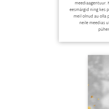
meediaagentuur. M
eesmärgid ning kes 
meil olnud au olla
neile meedias 
pühen