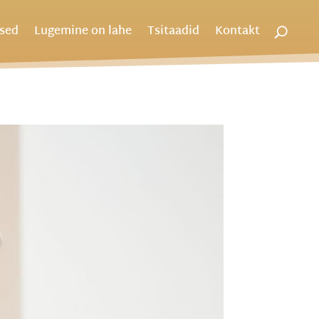
used
Lugemine on lahe
Tsitaadid
Kontakt