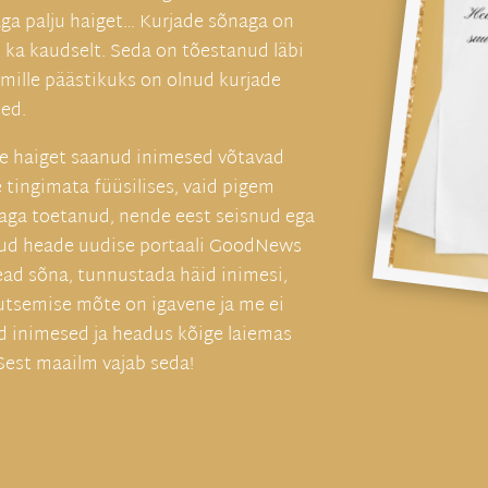
ga palju haiget… Kurjade sõnaga on
i ka kaudselt. Seda on tõestanud läbi
mille päästikuks on olnud kurjade
eed.
ele haiget saanud inimesed võtavad
e tingimata füüsilises, vaid pigem
aga toetanud, nende eest seisnud ega
oodud heade uudise portaali GoodNews
ead sõna, tunnustada häid inimesi,
gutsemise mõte on igavene ja me ei
ad inimesed ja headus kõige laiemas
Sest maailm vajab seda!