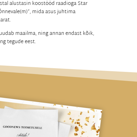
astal alustasin koostööd raadioga Star
Õnnevale(m)“, mida asus juhtima
arat.
muudab maailma, ning annan endast kõik,
ing tegude eest.