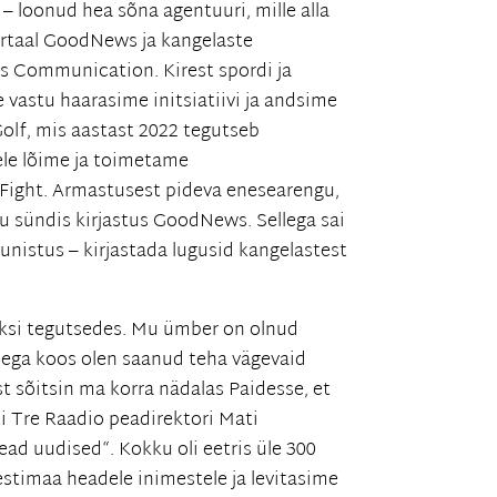
– loonud hea sõna agentuuri, mille alla
rtaal GoodNews ja kangelaste
Communication. Kirest spordi ja
 vastu haarasime initsiatiivi ja andsime
a Golf, mis aastast 2022 tegutseb
lele lõime ja toimetame
dFight. Armastusest pideva enesearengu,
u sündis kirjastus GoodNews. Sellega sai
nistus – kirjastada lugusid kangelastest
üksi tegutsedes. Mu ümber on olnud
llega koos olen saanud teha vägevaid
t sõitsin ma korra nädalas Paidesse, et
ti Tre Raadio peadirektori Mati
ad uudised“. Kokku oli eetris üle 300
stimaa headele inimestele ja levitasime