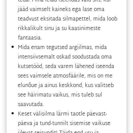
teda! Mina leiad iseendas vaid siis, kui
jääd vaimselt kaineks ega lase oma
teadvust eksitada silmapettel, mida loob
rikkalikult sinu ja su kaasinimeste
fantaasia.
Mida enam tegutsed argiilmas, mida
intensiivsemalt oskad soodustada oma
kutsetööd, seda varem lähened iseenda
sees vaimsele atmosfäärile, mis on me
elunõue ja ainus keskkond, kus valitseb
see häirimatu vaikus, mis tuleb sul
saavutada.
Keset välisilma lärmi taotle päevast-
päeva ja tund-tunnilt sisemise vaikuse