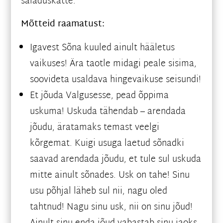
saladuskatte.
Mõtteid raamatust:
Igavest Sõna kuuled ainult hääletus
vaikuses! Ära taotle midagi peale sisima,
soovideta usaldava hingevaikuse seisundi!
Et jõuda Valgusesse, pead õppima
uskuma! Uskuda tähendab – arendada
jõudu, äratamaks temast veelgi
kõrgemat. Kuigi usuga laetud sõnadki
saavad arendada jõudu, et tule sul uskuda
mitte ainult sõnades. Usk on tahe! Sinu
usu põhjal läheb sul nii, nagu oled
tahtnud! Nagu sinu usk, nii on sinu jõud!