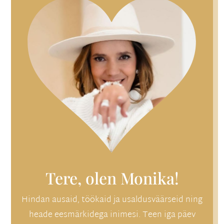
Tere, olen Monika!
Hindan ausaid, töökaid ja usaldusväärseid ning
heade eesmärkidega inimesi. Teen iga päev