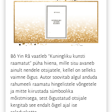
Bô Yin Râ vaatleb “Kuningliku kunsti
raamatut” püha hiiena, mille sisu avaneb
ainult nendele otsijatele, kellel on selleks
vaimne õigus. Autor soovitab algul anduda
rahumeeli raamatu hingelistele võngetele
ja mitte kiirustada sümboolika
mõistmisega, sest õigustatud otsijale
kergitab see endalt õigel ajal ise