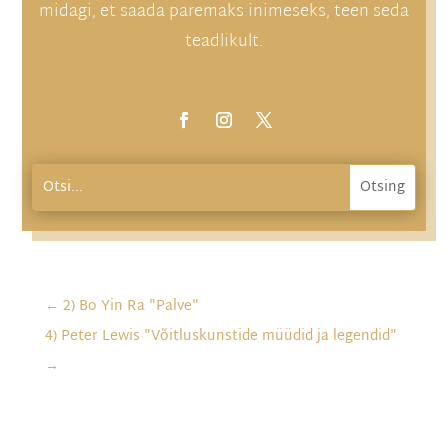
midagi, et saada paremaks inimeseks, teen seda
teadlikult.
←
2) Bo Yin Ra "Palve"
4) Peter Lewis "Võitluskunstide müüdid ja legendid"
→