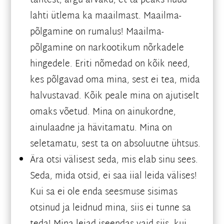
tahtest, ärgu arvaku, et ta peaks nüüd
lahti ütlema ka maailmast. Maailma-
põlgamine on rumalus! Maailma-
põlgamine on narkootikum nõrkadele
hingedele. Eriti nõmedad on kõik need,
kes põlgavad oma mina, sest ei tea, mida
halvustavad. Kõik peale mina on ajutiselt
omaks võetud. Mina on ainukordne,
ainulaadne ja hävitamatu. Mina on
seletamatu, sest ta on absoluutne ühtsus.
Ära otsi välisest seda, mis elab sinu sees.
Seda, mida otsid, ei saa iial leida välises!
Kui sa ei ole enda seesmuse sisimas
otsinud ja leidnud mina, siis ei tunne sa