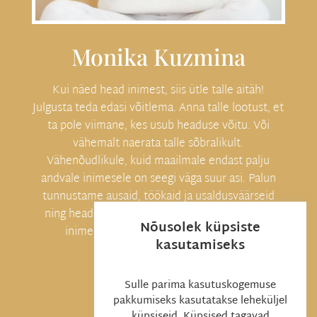
Monika Kuzmina
Kui näed head inimest, siis ütle talle aitäh!
Julgusta teda edasi võitlema. Anna talle lootust, et
ta pole viimane, kes usub headuse võitu. Või
vähemalt naerata talle sõbralikult.
Vähenõudlikule, kuid maailmale endast palju
andvale inimesele on seegi väga suur asi. Palun
tunnustame ausaid, töökaid ja usaldusväärseid
ning heade eesmärkidega inimesi, sest heade
Nõusolek küpsiste
inimeste õlgadel seisab kogu maailm!
kasutamiseks

Sulle parima kasutuskogemuse
pakkumiseks kasutatakse leheküljel
küpsiseid. Küpsised tagavad