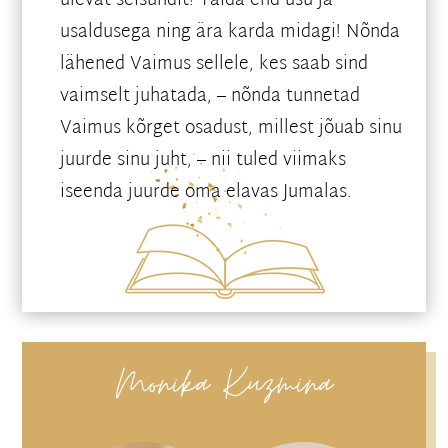
ülevat seisundit! Täida end usu ja
usaldusega ning ära karda midagi! Nõnda
lähened Vaimus sellele, kes saab sind
vaimselt juhatada, – nõnda tunnetad
Vaimus kõrget osadust, millest jõuab sinu
juurde sinu juht, – nii tuled viimaks
iseenda juurde oma elavas Jumalas.
Monika Kuzmina