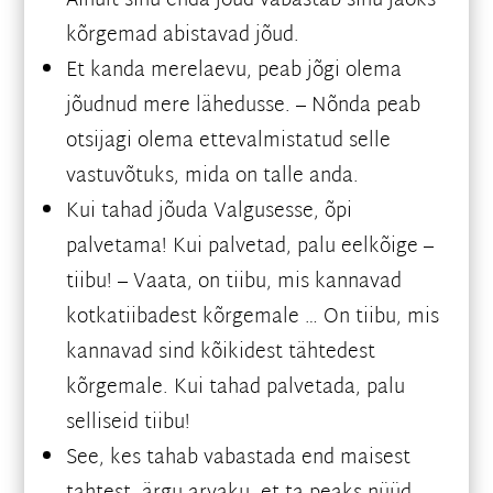
Ainult sinu enda jõud vabastab sinu jaoks
kõrgemad abistavad jõud.
Et kanda merelaevu, peab jõgi olema
jõudnud mere lähedusse. – Nõnda peab
otsijagi olema ettevalmistatud selle
vastuvõtuks, mida on talle anda.
Kui tahad jõuda Valgusesse, õpi
palvetama! Kui palvetad, palu eelkõige –
tiibu! – Vaata, on tiibu, mis kannavad
kotkatiibadest kõrgemale … On tiibu, mis
kannavad sind kõikidest tähtedest
kõrgemale. Kui tahad palvetada, palu
selliseid tiibu!
See, kes tahab vabastada end maisest