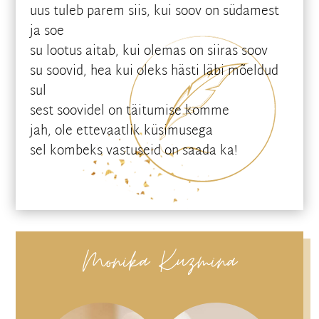
uus tuleb parem siis, kui soov on südamest
ja soe
su lootus aitab, kui olemas on siiras soov
su soovid, hea kui oleks hästi läbi mõeldud
sul
sest soovidel on täitumise komme
jah, ole ettevaatlik küsimusega
sel kombeks vastuseid on saada ka!
Monika Kuzmina