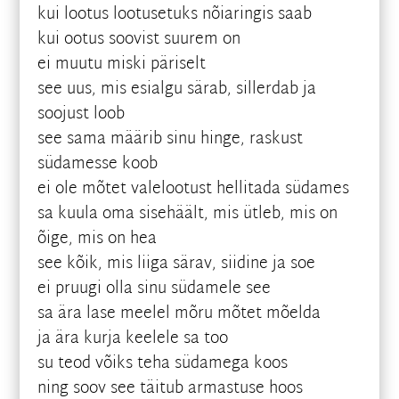
kui lootus lootusetuks nõiaringis saab
kui ootus soovist suurem on
ei muutu miski päriselt
see uus, mis esialgu särab, sillerdab ja
soojust loob
see sama määrib sinu hinge, raskust
südamesse koob
ei ole mõtet valelootust hellitada südames
sa kuula oma sisehäält, mis ütleb, mis on
õige, mis on hea
see kõik, mis liiga särav, siidine ja soe
ei pruugi olla sinu südamele see
sa ära lase meelel mõru mõtet mõelda
ja ära kurja keelele sa too
su teod võiks teha südamega koos
ning soov see täitub armastuse hoos