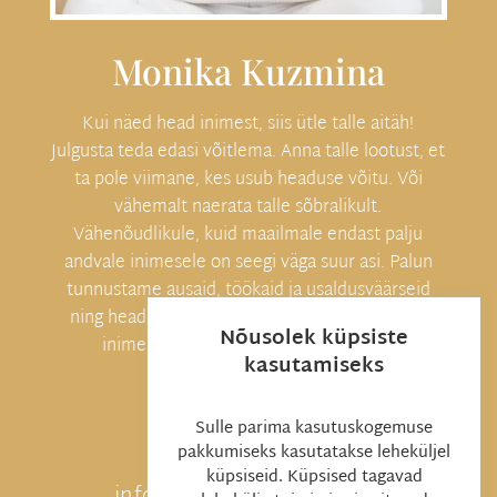
Monika Kuzmina
Kui näed head inimest, siis ütle talle aitäh!
Julgusta teda edasi võitlema. Anna talle lootust, et
ta pole viimane, kes usub headuse võitu. Või
vähemalt naerata talle sõbralikult.
Vähenõudlikule, kuid maailmale endast palju
andvale inimesele on seegi väga suur asi. Palun
tunnustame ausaid, töökaid ja usaldusväärseid
ning heade eesmärkidega inimesi, sest heade
Nõusolek küpsiste
inimeste õlgadel seisab kogu maailm!
kasutamiseks

Sulle parima kasutuskogemuse
pakkumiseks kasutatakse leheküljel
küpsiseid. Küpsised tagavad
info@monikakuzmina.ee