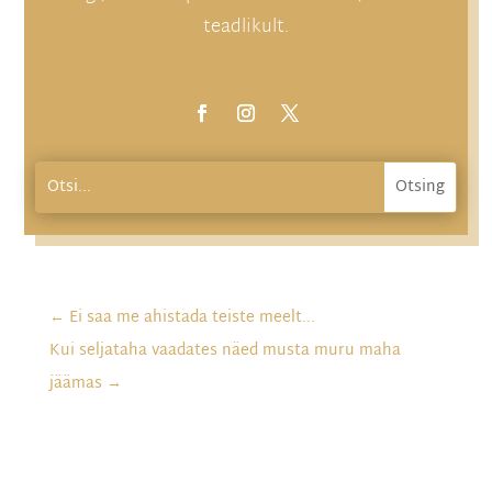
teadlikult.
←
Ei saa me ahistada teiste meelt...
Kui seljataha vaadates näed musta muru maha
jäämas
→