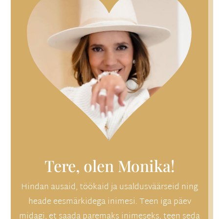
Tere, olen Monika!
Hindan ausaid, töökaid ja usaldusväärseid ning
heade eesmärkidega inimesi. Teen iga päev
midagi, et saada paremaks inimeseks, teen seda