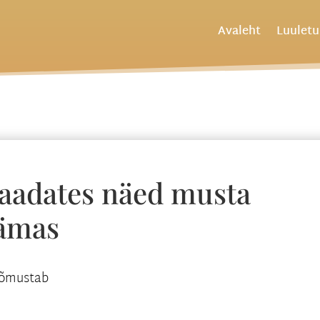
Avaleht
Luulet
vaadates näed musta
ämas
rõõmustab