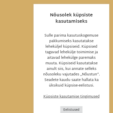
Nõusolek küpsiste
kasutamiseks
Sulle parima kasutuskogemuse
pakkumiseks kasutatakse
leheküljel küpsiseid. Küpsised
tagavad lehekülje toimimise ja
aitavad lehekülge paremaks
muuta. Küpsiseid kasutatakse
ainult siis, kui annate selleks
nõusoleku vajutades „Nõustun“.
Seadete kaudu saate hallata ka
üksikuid küpsise-eelistusi.
Küpsiste kasutamise tingimused
Eelistused