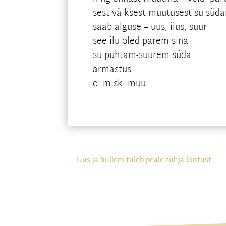
sest väiksest muutusest su süd
saab alguse – uus, ilus, suur
see ilu oled parem sina
su puhtam-suurem süda
armastus
ei miski muu
←
Uus ja hullem tuleb peale tühja lootust