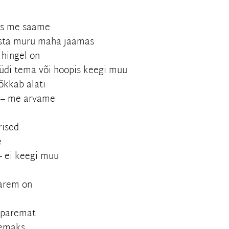
aks me saame
usta muru maha jäämas
 hingel on
üüdi tema või hoopis keegi muu
õkkab alati
a – me arvame
rised
e
 – ei keegi muu
parem on
 paremat
remaks