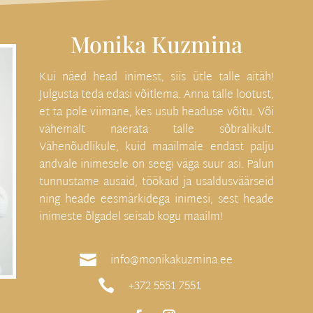
Monika Kuzmina
Kui näed head inimest, siis ütle talle aitäh!
Julgusta teda edasi võitlema. Anna talle lootust,
et ta pole viimane, kes usub headuse võitu. Või
vähemalt naerata talle sõbralikult.
Vähenõudlikule, kuid maailmale endast palju
andvale inimesele on seegi väga suur asi. Palun
tunnustame ausaid, töökaid ja usaldusväärseid
ning heade eesmärkidega inimesi, sest heade
inimeste õlgadel seisab kogu maailm!

info@monikakuzmina.ee

+372 5551 7551