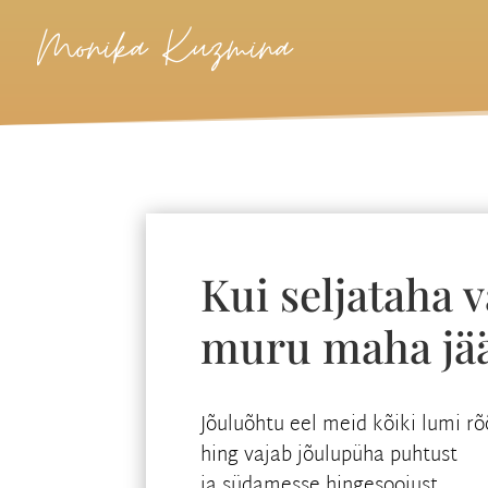
Monika Kuzmina
Kui seljataha 
muru maha jä
Jõuluõhtu eel meid kõiki lumi 
hing vajab jõulupüha puhtust
ja südamesse hingesoojust