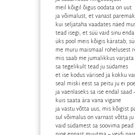
meil kõigil õigus oodata on uut
ja võimalust, et vanast parem
kui seljataha vaadates näed m
tead isegi, et süü vaid sinu enda
üks pool meis kõigis käratab, s
me muru maismaal rohelusest r
mis saab me jumalikkus varjat
sa tegelikult tead ju südames
et ise kodus värised ja kokku va
seal miski eest sa peitu ju ei po
ja vaenlaseks sa ise endal saad
kuis saata ära vana vigane
ja vastu võtta uus, mis kõigist 
sul võimalus on varnast võtta ju
vaid südamest sa soovima pead
ning ennast muutma – veidi pa