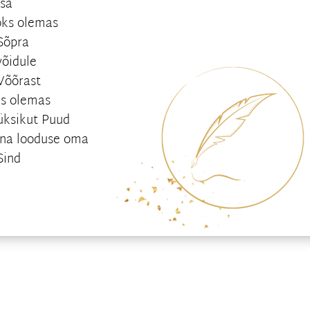
Isa
aoks olemas
 Sõpra
võidule
 Võõrast
is olemas
 üksikut Puud
mina looduse oma
Sind