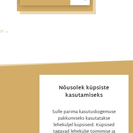
s!
→
Nõusolek küpsiste
kasutamiseks
Sulle parima kasutuskogemuse
pakkumiseks kasutatakse
leheküljel küpsiseid. Küpsised
tagavad lehekülje toimimise ja