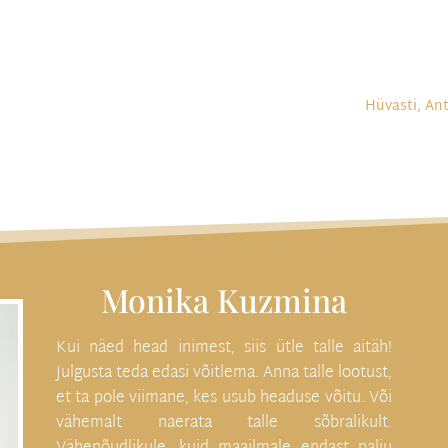
Hüvasti, Ant
Monika Kuzmina
Kui näed head inimest, siis ütle talle aitäh!
Julgusta teda edasi võitlema. Anna talle lootust,
et ta pole viimane, kes usub headuse võitu. Või
vähemalt naerata talle sõbralikult.