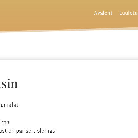
Avaleht
Luulet
asin
 Jumalat
 Ema
ust on päriselt olemas