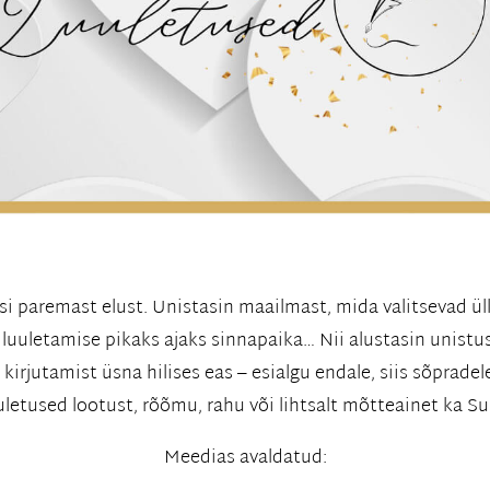
usi paremast elust. Unistasin maailmast, mida valitsevad ü
n luuletamise pikaks ajaks sinnapaika… Nii alustasin unistu
kirjutamist üsna hilises eas – esialgu endale, siis sõpradel
uletused lootust, rõõmu, rahu või lihtsalt mõtteainet ka Sul
Meedias avaldatud: