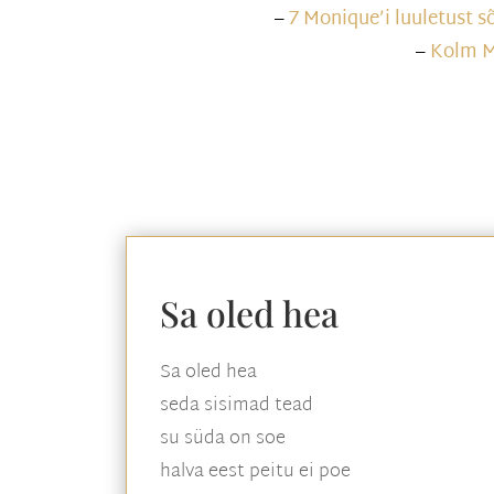
–
7 Monique’i luuletust sõ
–
Kolm Mo
Sa oled hea
Sa oled hea
seda sisimad tead
su süda on soe
halva eest peitu ei poe