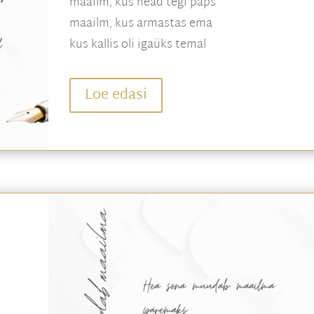
maailm, kus head tegi paps
maailm, kus armastas ema
kus kallis oli igaüks temal
Loe edasi