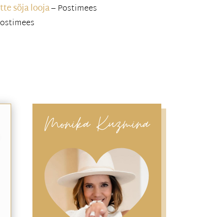
tte sõja looja
– Postimees
ostimees
Monika Kuzmina