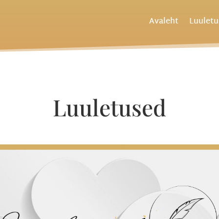
Avaleht
Luulet
Luuletused