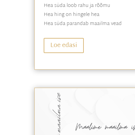
Hea süda loob rahu ja rõõmu
Hea hing on hingele hea
Hea süda parandab maailma vead
Loe edasi