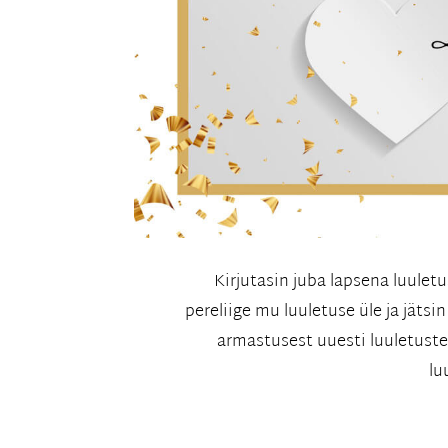
Kirjutasin juba lapsena luulet
pereliige mu luuletuse üle ja jätsi
armastusest uuesti luuletuste 
lu