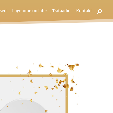
used
Lugemine on lahe
Tsitaadid
Kontakt