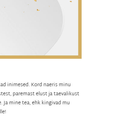
llad inimesed. Kord naeris minu
stest, paremast elust ja taevalikust
e. Ja mine tea, ehk kingivad mu
le!