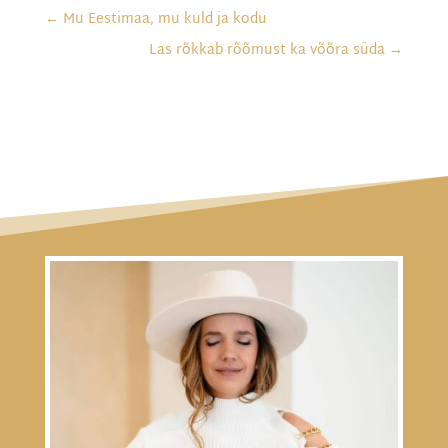
←
Mu Eestimaa, mu kuld ja kodu
Las rõkkab rõõmust ka võõra süda
→