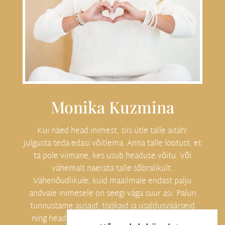
Monika Kuzmina
Kui näed head inimest, siis ütle talle aitäh!
Julgusta teda edasi võitlema. Anna talle lootust, et
ta pole viimane, kes usub headuse võitu. Või
vähemalt naerata talle sõbralikult.
Vähenõudlikule, kuid maailmale endast palju
andvale inimesele on seegi väga suur asi. Palun
tunnustame ausaid, töökaid ja usaldusväärseid
ning heade eesmärkidega inimesi, sest heade