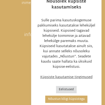
Nõusolek küpsiste
inimeste õlgadel seisab kogu maailm!
kasutamiseks

Sulle parima kasutuskogemuse
pakkumiseks kasutatakse leheküljel
küpsiseid. Küpsised tagavad
info@monikakuzmina.ee
lehekülje toimimise ja aitavad
lehekülge paremaks muuta.

Küpsiseid kasutatakse ainult siis,
kui annate selleks nõusoleku
vajutades „Nõustun“. Seadete
+372 5551 7551
kaudu saate hallata ka üksikuid
küpsise-eelistusi.
Küpsiste kasutamise tingimused
Eelistused
Nõustun kõigi küpsistega
Veebiait