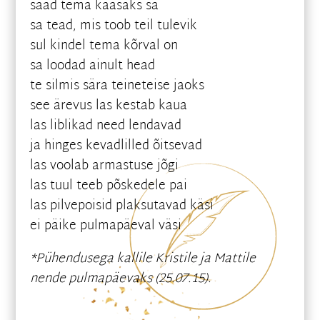
saad tema kaasaks sa
sa tead, mis toob teil tulevik
sul kindel tema kõrval on
sa loodad ainult head
te silmis sära teineteise jaoks
see ärevus las kestab kaua
las liblikad need lendavad
ja hinges kevadlilled õitsevad
las voolab armastuse jõgi
las tuul teeb põskedele pai
las pilvepoisid plaksutavad käsi
ei päike pulmapäeval väsi
*Pühendusega kallile Kristile ja Mattile
nende pulmapäevaks (25.07.15).